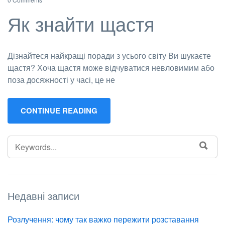
Як знайти щастя
Дізнайтеся найкращі поради з усього світу Ви шукаєте
щастя? Хоча щастя може відчуватися невловимим або
поза досяжності у часі, це не
CONTINUE READING
SEARCH
SEA
FOR:
Недавні записи
Розлучення: чому так важко пережити розставання