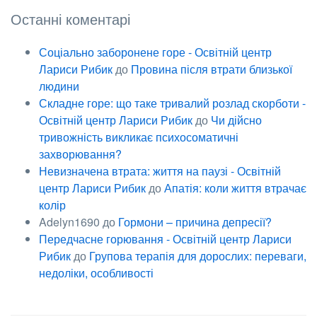
Останні коментарі
Соціально заборонене горе - Освітній центр
Лариси Рибик
до
Провина після втрати близької
людини
Складне горе: що таке тривалий розлад скорботи -
Освітній центр Лариси Рибик
до
Чи дійсно
тривожність викликає психосоматичні
захворювання?
Невизначена втрата: життя на паузі - Освітній
центр Лариси Рибик
до
Апатія: коли життя втрачає
колір
Adelyn1690
до
Гормони – причина депресії?
Передчасне горювання - Освітній центр Лариси
Рибик
до
Групова терапія для дорослих: переваги,
недоліки, особливості