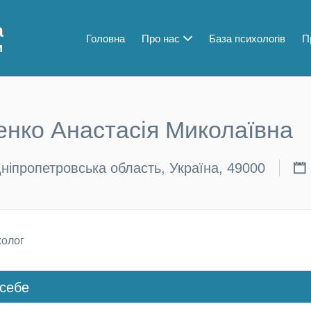
а
Головна
Про нас
База психологів
П
и
нко Анастасія Миколаївна
Дніпропетровська область, Україна, 49000
олог
себе