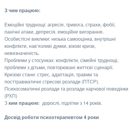
З чим працюю:
Емоційні труднощі: агресія, тривога, страхи, фобії,
панічні атаки, депресія, емоційне вигорання.
Особистісні виклики: низька самооцінка, внутрішні
конфлікти, нав’язливі думки, вікові кризи,
невизначеність.
Проблеми у стосунках: конфлікти, сімейні труднощі,
проблеми з дітьми, повторювані життєві сценарії.
Кризові стани: стрес, адаптація, травми та
посттравматичні стресові розлади (ПТСР).
Психосоматичні розлади та розлади харчової поведінки
(РХП)
З
ким працюю
: дорослі, підлітки з 14 років.
Досвід роботи психотерапевтом 4 роки